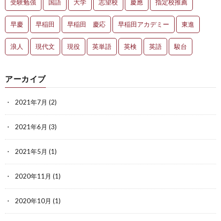
受験勉強
国語
大学
志望校
慶應
指定校推薦
早慶
早稲田
早稲田 慶応
早稲田アカデミー
東進
浪人
現代文
現役
英単語
英検
英語
駿台
アーカイブ
2021年7月
(2)
2021年6月
(3)
2021年5月
(1)
2020年11月
(1)
2020年10月
(1)