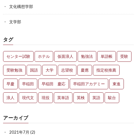
文化構想学部
文学部
タグ
センター試験
ホテル
仮面浪人
勉強法
単語帳
受験
受験勉強
国語
大学
志望校
慶應
指定校推薦
早慶
早稲田
早稲田 慶応
早稲田アカデミー
東進
浪人
現代文
現役
英単語
英検
英語
駿台
アーカイブ
2021年7月
(2)