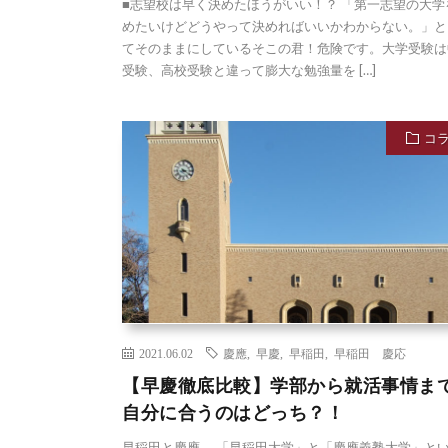
■志望校は早く決めたほうがいい！？ 「第一志望の大学
めたいけどどうやって決めればいいかわからない。」と
てそのままにしているそこの君！危険です。大学受験は
受験、高校受験と違って膨大な勉強量を […]
コ
2021.06.02
慶應
,
早慶
,
早稲田
,
早稲田 慶応
【早慶徹底比較】学部から就活事情
自分に合うのはどっち？！
早稲田と慶應 「早稲田大学」と「慶應義塾大学」と