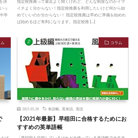
を決
指定校推薦って最近よく聞くけれど、どんな制度なのかイマ
いっ
イチよく分からない！指定校推薦を利用したいけど何から始
中学
めていいのか分からない！ 指定校推薦は早めに準備を始めれ
ば始めるほど有利になります。指定校推 […]
ラム
コラム
2021.05.26
単語帳
,
英単語
,
英語
まで
【2021年最新】早稲田に合格するためにお
すすめの英単語帳
いえば
「早稲田を目指しているけれど今使っている単語帳で大丈夫