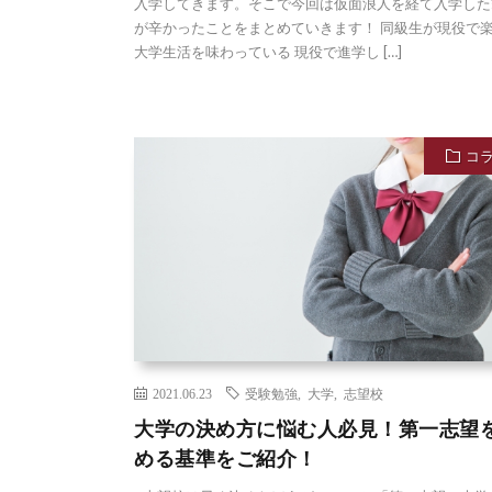
入学してきます。そこで今回は仮面浪人を経て入学した
が辛かったことをまとめていきます！ 同級生が現役で
大学生活を味わっている 現役で進学し […]
コ
2021.06.23
受験勉強
,
大学
,
志望校
大学の決め方に悩む人必見！第一志望
める基準をご紹介！