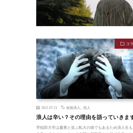
コ
2021.07.21
仮面浪人
,
浪人
浪人は辛い？その理由を語っていきま
早稲田大学は慶應と並ぶ私大の雄でもあるため浪人生も