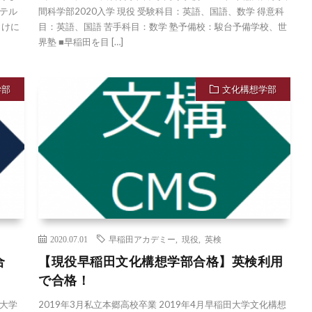
テル
間科学部2020入学 現役 受験科目：英語、国語、数学 得意科
向けに
目：英語、国語 苦手科目：数学 塾予備校：駿台予備学校、世
界塾 ■早稲田を目 […]
学部
文化構想学部
2020.07.01
早稲田アカデミー
,
現役
,
英検
合
【現役早稲田文化構想学部合格】英検利用
で合格！
田大学
2019年3月私立本郷高校卒業 2019年4月早稲田大学文化構想