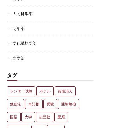
人間科学部
商学部
文化構想学部
文学部
タグ
センター試験
ホテル
仮面浪人
勉強法
単語帳
受験
受験勉強
国語
大学
志望校
慶應