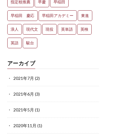
指定校推薦
早慶
早稲田
早稲田 慶応
早稲田アカデミー
東進
浪人
現代文
現役
英単語
英検
英語
駿台
アーカイブ
2021年7月
(2)
2021年6月
(3)
2021年5月
(1)
2020年11月
(1)