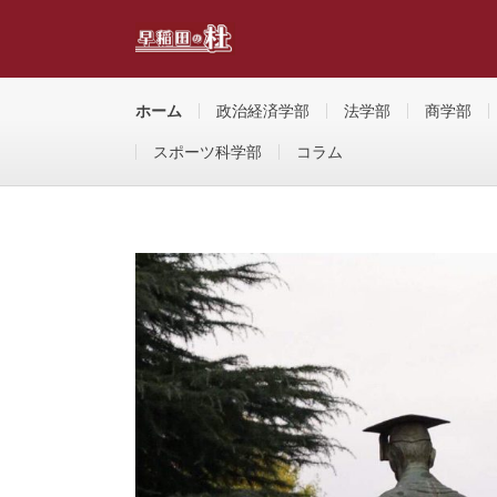
「早稲田の杜」は早稲田合格を目指す受験生に早大生が贈
の役に立つコラム記事を掲載しています。
ホーム
政治経済学部
法学部
商学部
スポーツ科学部
コラム