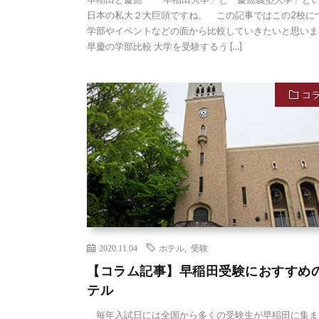
日本の私大２大巨頭ですね。 この記事ではこの2校に
学部やイベントなどの面から比較していきたいと思いま
早慶の学部比較 大学を受験するう […]
コ
2020.11.04
ホテル
,
受験
【コラム記事】早稲田受験におすすめ
テル
毎年入試日には全国から多くの受験生が早稲田に集ま