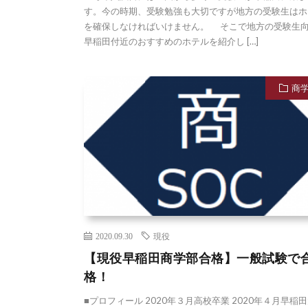
す。今の時期、受験勉強も大切ですが地方の受験生はホ
を確保しなければいけません。 そこで地方の受験生
早稲田付近のおすすめのホテルを紹介し […]
商
2020.09.30
現役
【現役早稲田商学部合格】一般試験で
格！
■プロフィール 2020年３月高校卒業 2020年４月早稲