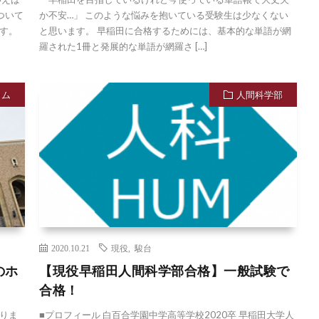
ついて
か不安…」 このような悩みを抱いている受験生は少なくない
す。
と思います。 早稲田に合格するためには、基本的な単語が網
羅された1冊と発展的な単語が網羅さ […]
ラム
人間科学部
2020.10.21
現役
,
駿台
のホ
【現役早稲田人間科学部合格】一般試験で
合格！
りま
■プロフィール 白百合学園中学高等学校2020卒 早稲田大学人