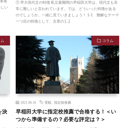
筆者
① 早大現代文の特徴 私立最難関の早稲田大学は、現代文も非
楽しい
常に難しいと言われています。では、どういった特徴がある
のでしょうか。一緒に見ていきましょう！ 1‐1 難解なテーマ
一つ目の特徴として、文章の […]
ラム
コラム
2021.06.16
受験
,
指定校推薦
を決
早稲田大学に指定校推薦で合格する！＜い
つから準備するの？必要な評定は？＞