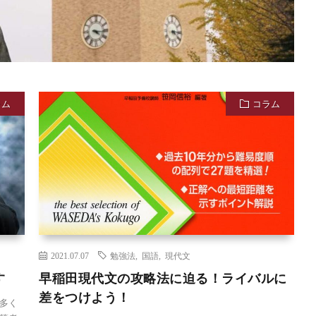
ラム
コラム
2021.07.07
勉強法
,
国語
,
現代文
す
早稲田現代文の攻略法に迫る！ライバルに
差をつけよう！
多く