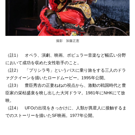
撮影 加藤正憲
（註1） オペラ、演劇、映画、ポピュラー音楽など幅広い分野
において成功を収めた女性歌手のこと。
（註2） 「プリシラ号」というバスに乗り旅をする三人のドラ
ァグクイーンを描いたロードムービー。1995年公開。
（註3） 豊臣秀吉の正妻ねねの視点から、激動の戦国時代と豊
臣家の栄枯盛衰を映し出した大河ドラマ。1981年にNHKにて放
映。
（註4） UFOの出現をきっかけに、人類が異星人に接触するま
でのストーリーを描いたSF映画。1977年公開。