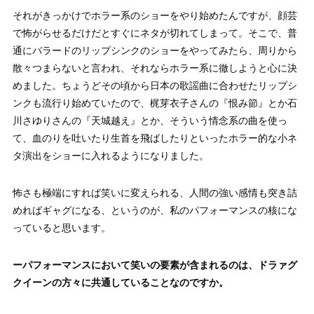
それがきっかけでホラー系のショーをやり始めたんですが、顔芸
で怖がらせるだけだとすぐにネタが切れてしまって。そこで、普
通にバラードのリップシンクのショーをやってみたら、周りから
散々つまらないと言われ、それならホラー系に徹しようと心に決
めました。ちょうどその頃から日本の歌謡曲に合わせたリップシ
ンクも流行り始めていたので、梶芽衣子さんの『恨み節』とか石
川さゆりさんの『天城越え』とか、そういう情念系の曲を使っ
て、血のりを吐いたり生首を飛ばしたりといったホラー的な小ネ
タ演出をショーに入れるようになりました。
怖さも極端にすれば笑いに変えられる、人間の強い感情も突き詰
めればギャグになる、というのが、私のパフォーマンスの核にな
っていると思います。
ーパフォーマンスにおいて笑いの要素が含まれるのは、ドラァグ
クイーンの方々に共通していることなのですか。