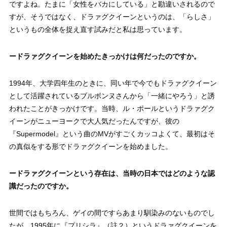
ですよね。たまに「女性をバカにしている」と勘違いされるので
すが、そうではなく、ドラァグクイーンというのは、「らしさ」
というもの全体を捉え直す試みだと私は思っています。
ードラァグクイーンを始めたきっかけは何だったのですか。
1994年、大学四年生のときに、同い年で今でもドラァグクイーン
として活躍されているブルボンヌさんから「一緒にやろう」と誘
われたことがきっかけです。当時、ル・ポールというドラァグク
イーンがニューヨークで大人気だったんですが、彼の
『Supermodel』という曲のMVがすごくカッコよくて、最初はそ
の真似をする形でドラァグクイーンを始めました。
ードラァグクイーンという存在は、当時の日本ではどのような認
識だったのですか。
世間ではもちろん、ゲイの間ですらあまり馴染みのないものでし
たが、1995年に『プリシラ』（註２）というドラァグクイーンを