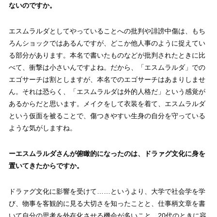
ないのですか。
エスムラルダとしてやっていることへの批判や誹謗中傷は、もち
ろんショックではあるんですが、どこか他人事のように捉えてい
る部分があります。本名で書いたものなどが批判されたときに比
べて、衝撃は小さいんですよね。だから、「エスムラルダ」での
エゴサーチは割としますが、本名でのエゴサーチはあまりしませ
ん。それは恐らく、「エスムラルダは外的人格だ」という感覚が
あるからだと思います。メイクをして衣装を着て、エスムラルダ
という仮面を被ることで、傷つきやすい生身の自分を守っている
ような気がしますね。
ーエスムラルダさんが俯瞰的になったのは、ドラァグ文化に身を
置いてきたからですか。
ドラァグ文化に影響を受けて……というより、大学で社会学を学
び、物事を客観的に見る大切さを知ったことと、仕事柄文章を書
いて自分の思考を外在化させる機会が多いこと、20代のときに容