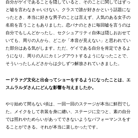
自分がゲイであることを隠していると、そのことに関してはずっ
と嘘を言わなきゃいけない。クラスで誰が好きかという話題にな
ったとき、本当に好きな男子のことは言えず、人気のある女子の
名前を言うこともありました。恋バナのときに毎回嘘を言うのは
自分でもしんどかったし、セクシュアリティ自体は隠しおおせて
いても、周りの人から、どこか「本音が見えない」と思われてい
た部分はある気がします。ただ、ゲイである自分を肯定できるよ
うになり、周りの人にカミングアウトするようになったことで、
そういったしんどさからは少しずつ解放されていきました。
ードラァグ文化と出会ってショーをするようになったことは、エ
スムラルダさんにどんな影響を与えましたか。
やり始めて間もない頃は、一回一回のステージが本当に鮮烈でし
た。メイクをして衣装を身に纏い、ステージに立つと、素の自分
では照れやためらいがあってできないようなパフォーマンスをす
ることができる。それが本当に楽しかったです。