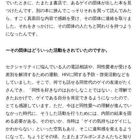
でいたときに、たまたま書店で、あるゲイの団体が出した本を見
つけたんです。別の本に挟んでこっそりそれを買って読んでみた
ら、すごく真面目な内容で感銘を受け、その団体に連絡を取りま
した。それをきっかけに、その団体の人たちと関わりを持つよう
になったんです。
ーその団体はどういった活動をされていたのですか。
セクシャリティに悩んでいる人の電話相談や、同性愛者が受ける
差別を解消するための運動、HIVに関する予防・啓発活動などを
していました。そこで、何でも話せる同世代のゲイの友達がたく
さんでき、「同性を好きなのはおかしなことではない」と理解で
きたおかげで、ゲイである自分を肯定できるようになったので、
とても感謝しています。ただ、今ほど同性愛への理解が進んでい
なかった時代に、そうした活動を行うためには、内部の結束を固
める必要がある。そのせいか、当時は「ゲイの気持ちはゲイにし
かわからない」といった空気もあり、そこに違和感を覚えるよう
になって。ちょうどその頃、たまたまブルボンヌさんたちと知り