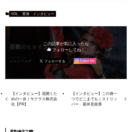
VOL.
変身
インタビュー
この記事が気に入ったら
フォローしてね！
Follow Me
【インタビュー】花開くた
【インタビュー】この身一
めの一歩｜サクラス株式会
つでどこまでも｜ストリッ
社【PR】
パー 新井見枝香