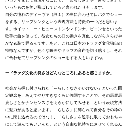
パロディ化して表現することで、「女らしさ」や「男らしさ」と
いったものを笑い飛ばしていると言われたりもします。
自分の憧れのディーヴァ（註１）の曲に合わせて口パクでショー
をする、リップシンクという表現方法も特徴の一つだと思いま
す。ホイットニー・ヒューストンやマドンナ、ビヨンセといった
歌手の曲を使って、彼女たちの口の動きを真似しながらきらびや
かな衣装で踊るんです。あと、これは日本のドラァグ文化独自の
特徴なんですが、色々な映画やドラマの音声を切り貼りし、それ
に合わせてリップシンクのショーをする人もいますね。
ードラァグ文化の良さはどんなところにあると感じますか。
社会から押し付けられた「～らしくなきゃいけない」といった固
定観念を、あえてやりすぎなくらい強調することで、その馬鹿馬
鹿しさとかナンセンスさを明らかにしてみせる、という表現方法
に魅力があると思います。「らしさ」に縛られて自分をその枠の
中に閉じ込めるのではなく、「らしさ」を逆手に取っておもちゃ
にして遊んでもいいんだ、という自由な気持ちにさせてくれるん