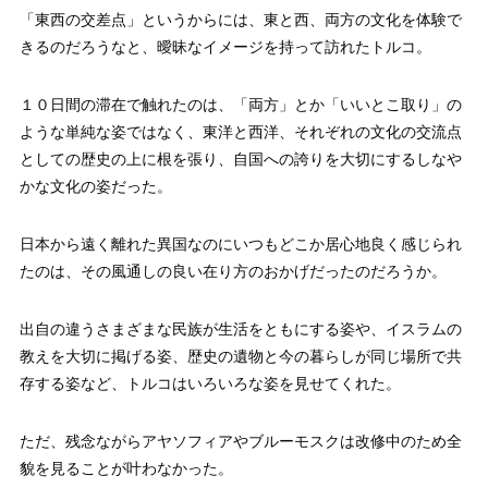
「東西の交差点」というからには、東と西、両方の文化を体験で
きるのだろうなと、曖昧なイメージを持って訪れたトルコ。
１０日間の滞在で触れたのは、「両方」とか「いいとこ取り」の
ような単純な姿ではなく、東洋と西洋、それぞれの文化の交流点
としての歴史の上に根を張り、自国への誇りを大切にするしなや
かな文化の姿だった。
日本から遠く離れた異国なのにいつもどこか居心地良く感じられ
たのは、その風通しの良い在り方のおかげだったのだろうか。
出自の違うさまざまな民族が生活をともにする姿や、イスラムの
教えを大切に掲げる姿、歴史の遺物と今の暮らしが同じ場所で共
存する姿など、トルコはいろいろな姿を見せてくれた。
ただ、残念ながらアヤソフィアやブルーモスクは改修中のため全
貌を見ることが叶わなかった。