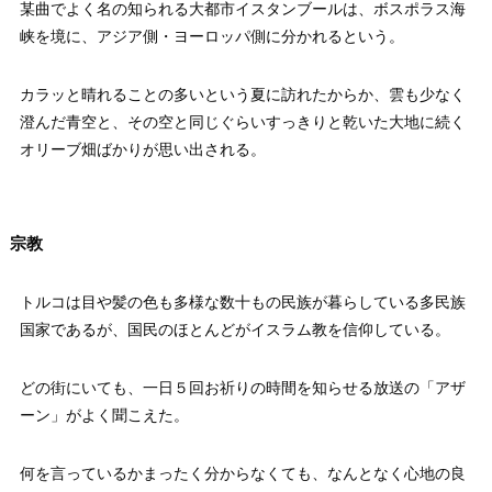
某曲でよく名の知られる大都市イスタンブールは、ボスポラス海
峡を境に、アジア側・ヨーロッパ側に分かれるという。
カラッと晴れることの多いという夏に訪れたからか、雲も少なく
澄んだ青空と、その空と同じぐらいすっきりと乾いた大地に続く
オリーブ畑ばかりが思い出される。
宗教
トルコは目や髪の色も多様な数十もの民族が暮らしている多民族
国家であるが、国民のほとんどがイスラム教を信仰している。
どの街にいても、一日５回お祈りの時間を知らせる放送の「アザ
ーン」がよく聞こえた。
何を言っているかまったく分からなくても、なんとなく心地の良