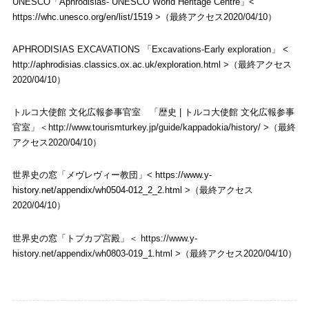
UNESCO「Aphrodisias- UNESCO World Heritage Centre」<
https://whc.unesco.org/en/list/1519
>（最終アクセス2020/04/10）
APHRODISIAS EXCAVATIONS 「Excavations-Early exploration」 <
http://aphrodisias.classics.ox.ac.uk/exploration.html
>（最終アクセス
2020/04/10）
トルコ大使館 文化広報参事官室 「歴史 | トルコ大使館 文化広報参事
官室」＜http://www.tourismturkey.jp/guide/kappadokia/history/ >（最終
アクセス2020/04/10）
世界史の窓「メヴレヴィー教団」<
https://www.y-
history.net/appendix/wh0504-012_2_2.html
>（最終アクセス
2020/04/10）
世界史の窓「トプカプ宮殿」＜ https://www.y-
history.net/appendix/wh0803-019_1.html >（最終アクセス2020/04/10）