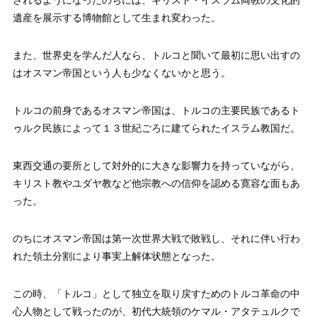
されるようになったのちには、キリスト・イスラム両教の文化的
遺産を展示する博物館として生まれ変わった。
また、世界史を学んだ人なら、トルコと聞いて最初に思い出すの
はオスマン帝国という人も少なくないかと思う。
トルコの前身であるオスマン帝国は、トルコの主要民族であるト
ゥルク民族によって１３世紀ごろに建てられたイスラム教国だ。
東西交通の要所として対外的に大きな影響力を持っていながら、
キリスト教やユダヤ教など他宗教への信仰を認める寛容な面もあ
った。
のちにオスマン帝国は第一次世界大戦で敗戦し、それに伴い行わ
れた領土分割により事実上解体状態となった。
この時、「トルコ」として独立を取り戻すためのトルコ革命の中
心人物として戦ったのが、初代大統領のケマル・アタテュルクで