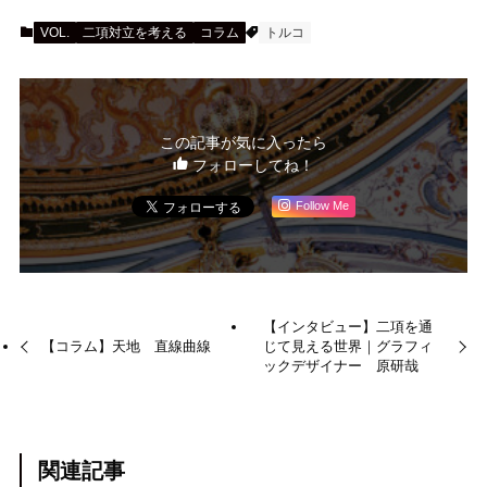
VOL.
二項対立を考える
コラム
トルコ
この記事が気に入ったら
フォローしてね！
Follow Me
【インタビュー】二項を通
【コラム】天地 直線曲線
じて見える世界｜グラフィ
ックデザイナー 原研哉
関連記事