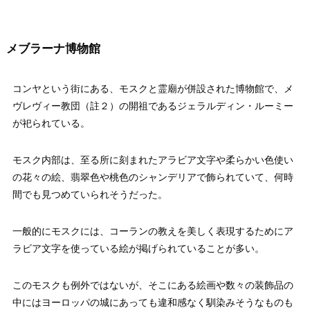
メブラーナ博物館
コンヤという街にある、モスクと霊廟が併設された博物館で、メ
ヴレヴィー教団（註２）の開祖であるジェラルディン・ルーミー
が祀られている。
モスク内部は、至る所に刻まれたアラビア文字や柔らかい色使い
の花々の絵、翡翠色や桃色のシャンデリアで飾られていて、何時
間でも見つめていられそうだった。
一般的にモスクには、コーランの教えを美しく表現するためにア
ラビア文字を使っている絵が掲げられていることが多い。
このモスクも例外ではないが、そこにある絵画や数々の装飾品の
中にはヨーロッパの城にあっても違和感なく馴染みそうなものも