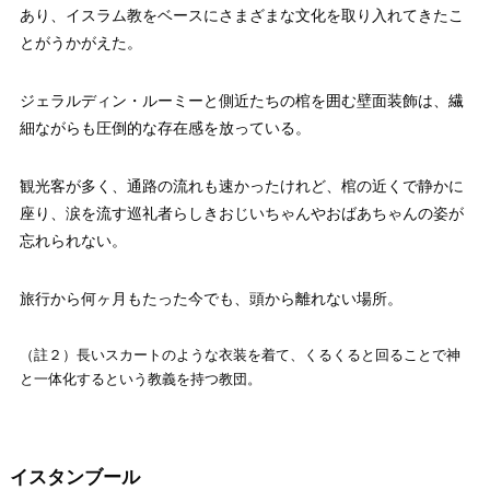
あり、イスラム教をベースにさまざまな文化を取り入れてきたこ
とがうかがえた。
ジェラルディン・ルーミーと側近たちの棺を囲む壁面装飾は、繊
細ながらも圧倒的な存在感を放っている。
観光客が多く、通路の流れも速かったけれど、棺の近くで静かに
座り、涙を流す巡礼者らしきおじいちゃんやおばあちゃんの姿が
忘れられない。
旅行から何ヶ月もたった今でも、頭から離れない場所。
（註２）長いスカートのような衣装を着て、くるくると回ることで神
と一体化するという教義を持つ教団。
イスタンブール