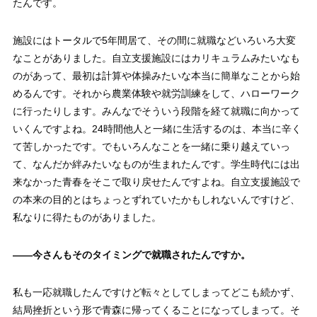
たんです。
施設にはトータルで5年間居て、その間に就職などいろいろ大変
なことがありました。自立支援施設にはカリキュラムみたいなも
のがあって、最初は計算や体操みたいな本当に簡単なことから始
めるんです。それから農業体験や就労訓練をして、ハローワーク
に行ったりします。みんなでそういう段階を経て就職に向かって
いくんですよね。24時間他人と一緒に生活するのは、本当に辛く
て苦しかったです。でもいろんなことを一緒に乗り越えていっ
て、なんだか絆みたいなものが生まれたんです。学生時代には出
来なかった青春をそこで取り戻せたんですよね。自立支援施設で
の本来の目的とはちょっとずれていたかもしれないんですけど、
私なりに得たものがありました。
——
今さんもそのタイミングで就職されたんですか。
私も一応就職したんですけど転々としてしまってどこも続かず、
結局挫折という形で青森に帰ってくることになってしまって。そ