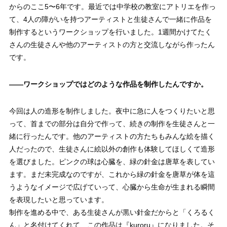
からのここ5〜6年です。最近では中学校の教室にアトリエを作っ
て、4人の障がいを持つアーティストと生徒さんで一緒に作品を
制作するというワークショップを行いました。1週間かけてたく
さんの生徒さんや他のアーティストの方と交流しながら作ったん
です。
——
ワークショップではどのような作品を制作したんですか。
今回は人の造形を制作しました。夜中に急に人をつくりたいと思
って、首までの部分は自分で作って、続きの制作を生徒さんと一
緒に行ったんです。他のアーティストの方たちもみんな絵を描く
人だったので、生徒さんに絵以外の創作も体験してほしくて造形
を選びました。ピンクの球は心臓を、緑の針金は唐草を表してい
ます。まだ未完成なのですが、これから緑の針金を唐草が体を這
うようなイメージで広げていって、心臓から生命が生まれる瞬間
を表現したいと思っています。
制作を進める中で、ある生徒さんが黒い針金だからと「くろるく
ん」と名付けてくれて、この作品は『kuroru』になりました。そ