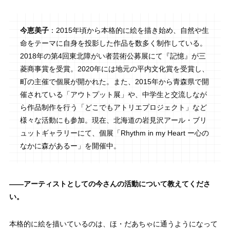
今恵美子
：2015年頃から本格的に絵を描き始め、自然や生
命をテーマに自身を投影した作品を数多く制作している。
2018年の第4回東北障がい者芸術公募展にて『記憶』が三
菱商事賞を受賞。2020年には地元の平内文化賞を受賞し、
町の主催で個展が開かれた。また、2015年から青森県で開
催されている「アウトプット展」や、中学生と交流しなが
ら作品制作を行う「どこでもアトリエプロジェクト」など
様々な活動にも参加。現在、北海道の岩見沢アール・ブリ
ュットギャラリーにて、個展「Rhythm in my Heart ー心の
なかに森があるー」を開催中。
——
アーティストとしての今さんの活動について教えてくださ
い。
本格的に絵を描いているのは、ほ・だあちゃに通うようになって