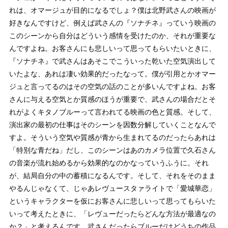
れは、オマージュが目的になるでしょ？僕は北野武さんの映画が
好きなんですけど、例えば武さんの『ソナチネ』っていう映画の
このシーンから自分はどういう感情を受けたのか、それが重要な
んですよね。お客さんにも悲しいって思ってもらいたいときに、
『ソナチネ』で武さんはあそこでこういった乾いた空気演出して
いたよな、あれは凄い効果的だったなって。僕が引用とかオマー
ジュと言ってるのはその空気の話のことが多いんですよね。お客
さんに与える空気とか質感のほうが重要で、武さんの場合だとそ
れがよくキタノブルーって言われてる映画の色と質感。そして、
演出家の最初の仕事はそのシーンを因数分解していくことなんで
すよ。そういう空気や質感が青から生まれてるのだったらあれは
「特別な青だね」だし、このシーンはあのカメラ位置で久石さん
の音楽が流れ始めるから効果的なのかなっていうふうに。それ
が、結局自分の中の蓄積になるんです。そして、それをそのまま
やるんじゃなくて、じゃあレヴュースタァライトで「愛城華恋」
というキャラクターを仮にお客さんに悲しいって思ってもらいた
いって考えたときに、「レヴューだったらどんな方法が最適なの
か？」と考えるんです。武さんだったらブルーだけどうちの作品