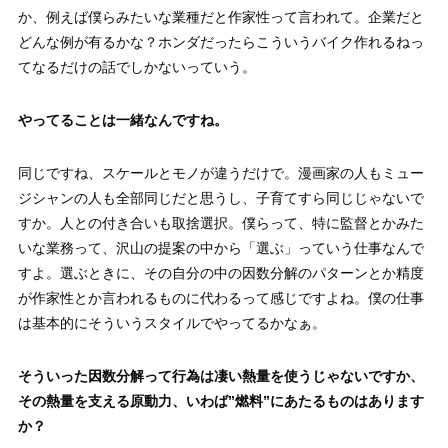
か、例えば僕らみたいな業種だと作家性って言われて。企業だと
どんな例が有るかな？ホンダだったらこういうバイク作れるねっ
てなるだけの話でしかないっていう。
やってることは一緒なんですね。
同じですね、スケールとモノが違うだけで。漫画家の人もミュー
ジシャンの人も全部同じだと思うし、子育てすら同じじゃないで
すか。人との付き合いも取捨選択。僕らって、特に監督とかみた
いな業務って、沢山の提案の中から「選ぶ」っていう仕事なんで
すよ。選ぶときに、その自分の中の因数分解のパターンとか精度
が作家性とか言われるものに代わるって感じですよね。僕の仕事
は基本的にそういうスタイルでやってるかなぁ。
そういった因数分解って行為は凄い熱量を使うじゃないですか、
その熱量を支える原動力、いわば”燃料”にあたるものはあります
か？