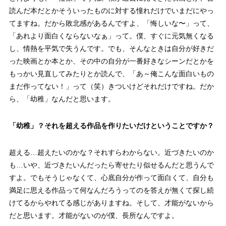
読んだ本だとかそういったものに対する憧れだけでいまだにやっ
てますね。だから敗北感があるんですよ、「悔しいな〜」って、
「あれより面白くならないなぁ」って。僕、すぐに元気無くなる
し、情熱を平気で失うんです。でも、そんなときは自分が好きだ
った映画とか本とか、その中の自分が一番好きなシーンだとかを
もっかい見直してみたりとか読んで、「あ～俺こんな面白いもの
まだ作ってない！」って（笑）きついけどそれだけですね。だか
ら、「幼稚」なんだと思います。
「
幼稚
」
？それを超える作品を作りたいだけということですか？
超える…超えたいのかな？それすらわからない。近づきたいのか
も…いや、近づきたいんだったら寄せたり似せるんだと思うんで
すよ。でもそうじゃなくて、心底自分が作って面白くて、自分も
満足に思える作品って何なんだろうってのを答えが無くて探し続
けてるからやれてる感じがありますね。そして、才能がないから
だと思います。才能がないのが僕、長所なんですよ。