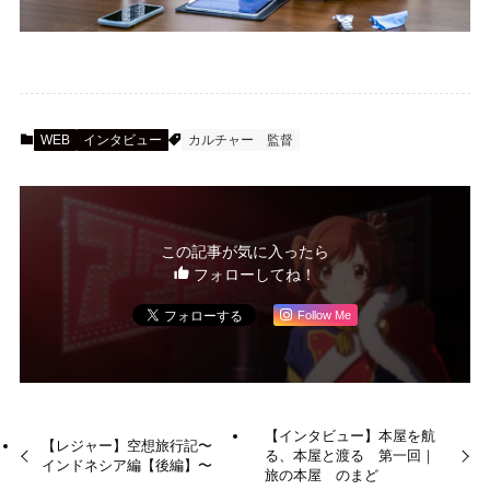
WEB
インタビュー
カルチャー
監督
この記事が気に入ったら
フォローしてね！
Follow Me
【インタビュー】本屋を航
【レジャー】空想旅行記〜
る、本屋と渡る 第一回｜
インドネシア編【後編】〜
旅の本屋 のまど