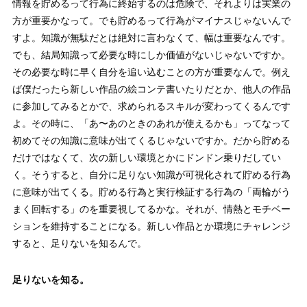
情報を貯めるって行為に終始するのは危険で、それよりは実業の
方が重要かなって。でも貯めるって行為がマイナスじゃないんで
すよ。知識が無駄だとは絶対に言わなくて、幅は重要なんです。
でも、結局知識って必要な時にしか価値がないじゃないですか。
その必要な時に早く自分を追い込むことの方が重要なんで。例え
ば僕だったら新しい作品の絵コンテ書いたりだとか、他人の作品
に参加してみるとかで、求められるスキルが変わってくるんです
よ。その時に、「あ〜あのときのあれが使えるかも」ってなって
初めてその知識に意味が出てくるじゃないですか。だから貯める
だけではなくて、次の新しい環境とかにドンドン乗りだしてい
く。そうすると、自分に足りない知識が可視化されて貯める行為
に意味が出てくる。貯める行為と実行検証する行為の「両輪がう
まく回転する」のを重要視してるかな。それが、情熱とモチベー
ションを維持することになる。新しい作品とか環境にチャレンジ
すると、足りないを知るんで。
足りないを知る。