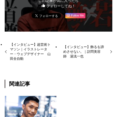
この記事が気に入ったら
フォローしてね！
Follow Me
【インタビュー】超芸術ト
【インタビュー】飾るを諦
マソン｜イラストレータ
めさせない。｜訪問美容
ー・ウェブデザイナー 山
師 湯浅一也
田全自動
関連記事