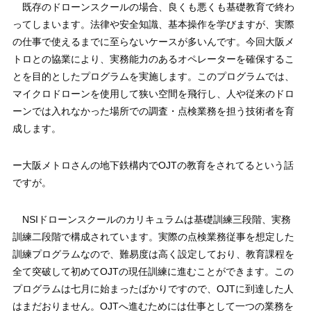
既存のドローンスクールの場合、良くも悪くも基礎教育で終わ
ってしまいます。法律や安全知識、基本操作を学びますが、実際
の仕事で使えるまでに至らないケースが多いんです。今回大阪メ
トロとの協業により、実務能力のあるオペレーターを確保するこ
とを目的としたプログラムを実施します。このプログラムでは、
マイクロドローンを使用して狭い空間を飛行し、人や従来のドロ
ーンでは入れなかった場所での調査・点検業務を担う技術者を育
成します。
ー大阪メトロさんの地下鉄構内でOJTの教育をされてるという話
ですが。
NSIドローンスクールのカリキュラムは基礎訓練三段階、実務
訓練二段階で構成されています。実際の点検業務従事を想定した
訓練プログラムなので、難易度は高く設定しており、教育課程を
全て突破して初めてOJTの現任訓練に進むことができます。この
プログラムは七月に始まったばかりですので、OJTに到達した人
はまだおりません。OJTへ進むためには仕事として一つの業務を