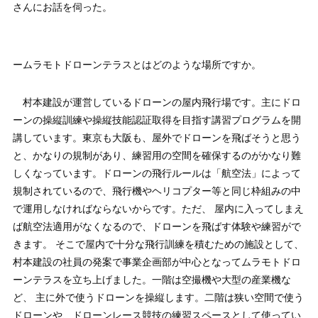
さんにお話を伺った。
ームラモトドローンテラスとはどのような場所ですか。
村本建設が運営しているドローンの屋内飛行場です。主にドロ
ーンの操縦訓練や操縦技能認証取得を目指す講習プログラムを開
講しています。東京も大阪も、屋外でドローンを飛ばそうと思う
と、かなりの規制があり、練習用の空間を確保するのがかなり難
しくなっています。ドローンの飛行ルールは「航空法」によって
規制されているので、飛行機やヘリコプター等と同じ枠組みの中
で運用しなければならないからです。ただ、 屋内に入ってしまえ
ば航空法適用がなくなるので、ドローンを飛ばす体験や練習がで
きます。 そこで屋内で十分な飛行訓練を積むための施設として、
村本建設の社員の発案で事業企画部が中心となってムラモトドロ
ーンテラスを立ち上げました。一階は空撮機や大型の産業機な
ど、 主に外で使うドローンを操縦します。二階は狭い空間で使う
ドローンや、ドローンレース競技の練習スペースとして使ってい