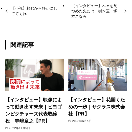
【インタビュー】木々を見
【小説】頼むから静かにし
つめた先には｜樹木医 塚
ててくれ
本こなみ
関連記事
【インタビュー】映像によ
【インタビュー】花開くた
って動き出す未来｜ビヨゴ
めの一歩｜サクラス株式会
ンピクチャーズ代表取締
社【PR】
役 寺嶋章之【PR】
2023年6月5日
2022年11月5日