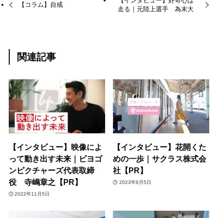
【インタビュー】好奇心は
【コラム】自戒
走る｜元陸上選手 為末大
関連記事
【インタビュー】映像によ
【インタビュー】花開くた
って動き出す未来｜ビヨゴ
めの一歩｜サクラス株式会
ンピクチャーズ代表取締
社【PR】
役 寺嶋章之【PR】
2023年6月5日
2022年11月5日