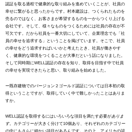
認証を取る過程で健康的な取り組みを進めていくことが、社員の
幸せに繋がると思ったからです。村本建設は、つくられたものを
売るのではなく、お客さまが希望するものを一からつくり上げる
会社です。そして、様々なものをつくるためには社員の存在が不
可欠です。だから社員を一番大切にしていて、企業理念でも「社
員の幸せを追求する」ということを掲げています。そこで、社員
の幸せをどう追求すればいいかと考えたとき、社員が働きやす
く、健康的な環境をつくることが大事だという話になりました。
そして同時期にWELL認証の存在を知り、取得を目指す中で社員
の幸せを実現できたらと思い、取り組みを始めました。
ー既存建物でのバージョン２ゴールド認証については日本初の取
得ということですが、取得していく中で難しかったことはありま
すか。
WELL認証を取得するにはいろいろな項目を満たす必要が
ありま
す
。カテゴリーが大きく分けて10個あり、それぞれのカテゴリー
の中にもさらに細かい項目があるんです。その上、アメリカの認