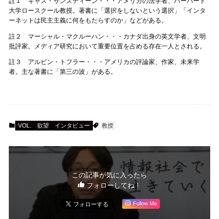
註１ キャス・サンスティーン・・・アメリカの法学者、ハーバード
大学ロースクール教授。著書に「選択をしないという選択」「インタ
ーネットは民主主義に何をもたらすのか」などがある。
註２ マーシャル・マクルーハン・・・カナダ出身の英文学者、文明
批評家。メディア研究において重要位置を占める存在一人とされる。
註３ アルビン・トフラー・・・アメリカの評論家、作家、未来学
者。主な著書に「第三の波」がある。
VOL.
欲望
インタビュー
教授
この記事が気に入ったら
フォローしてね！
Follow Me